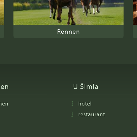
Rennen
nen
U Šimla
nen
hotel
restaurant