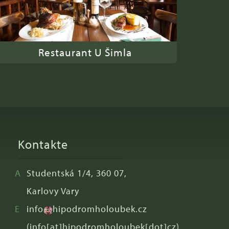
Restaurant U Šimla
Kontakte
Studentská 1/4, 360 07,
Karlovy Vary
info
hipodromholoubek
.
cz
(info[at]hipodromholoubek[dot]cz)