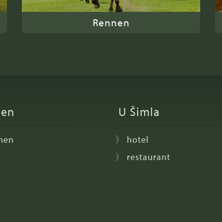
Rennen
nen
U Šimla
nen
hotel
restaurant