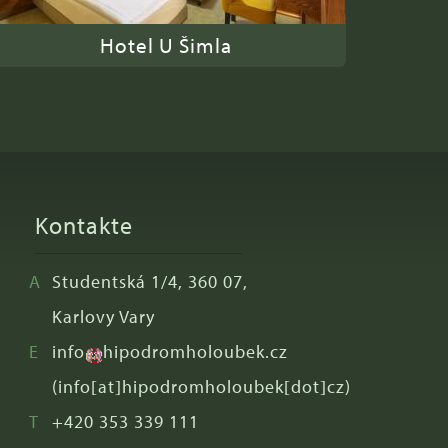
Hotel U Šimla
Kontakte
Studentská 1/4, 360 07,
Karlovy Vary
info
hipodromholoubek
.
cz
(info[at]hipodromholoubek[dot]cz)
+420 353 339 111