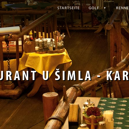
STARTSEITE
GOLF
RENN
URANT U ŠIMLA - KA